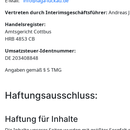
E-Mail:
info@laga-luckau.de
Vertreten durch
Interimsgeschäftsführer:
Andreas 
Handelsregister:
Amtsgericht Cottbus
HRB 4853 CB
Umsatzsteuer-Identnummer:
DE 203408848
Angaben gemäß § 5 TMG
Haftungsausschluss:
Haftung für Inhalte
Die Inhalte unserer Seiten wurden mit größter Sorgfalt e