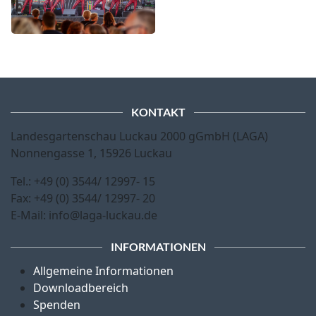
KONTAKT
Landesgartenschau Luckau 2000 gGmbH (LAGA)
Nonnengasse 1, 15926 Luckau
Tel.: +49 (0) 3544/ 12997- 15
Fax: +49 (0) 3544/ 12997- 20
E-Mail: info@laga-luckau.de
INFORMATIONEN
Allgemeine Informationen
Downloadbereich
Spenden